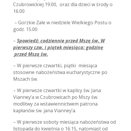
Czubrowickiej 19.00,
oraz dla dzieci w środy o
16.00
– Gorzkie Żale w niedziele Wielkiego Postu o
godz. 15.00
–
Spowiedź: codziennie przed Mszą św. W
pierwszy czw. i piątek miesiąca: godzinę
przed Mszą św.
– W pierwsze czwartki, piątki miesiąca
stosowne nabożeństwa eucharystyczne
po
Mszach św.
– W pierwsze czwartki w kaplicy św. Jana
Vianney’a w Czubrowicach po Mszy św.
modlitwy za wstawiennictwem patrona
kapłanów św. jana Vianney’a.
– W pierwsze soboty miesiąca nabożeństwa od
listopada do kwietnia o 16.15, natomiast od