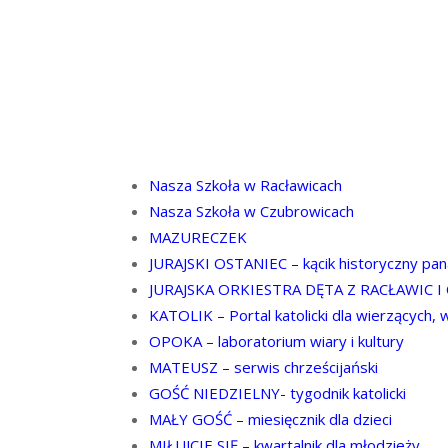
Nasza Szkoła w Racławicach
Nasza Szkoła w Czubrowicach
MAZURECZEK
JURAJSKI OSTANIEC – kącik historyczny pa
JURAJSKA ORKIESTRA DĘTA Z RACŁAWIC 
KATOLIK – Portal katolicki dla wierzących, 
OPOKA – laboratorium wiary i kultury
MATEUSZ – serwis chrześcijański
GOŚĆ NIEDZIELNY- tygodnik katolicki
MAŁY GOŚĆ – miesięcznik dla dzieci
MIŁUJCIE SIĘ – kwartalnik dla młodzieży