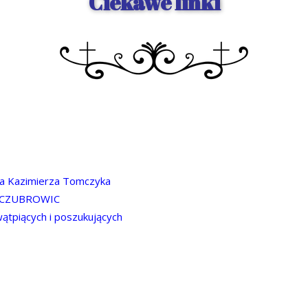
Ciekawe linki
na Kazimierza Tomczyka
I CZUBROWIC
wątpiących i poszukujących