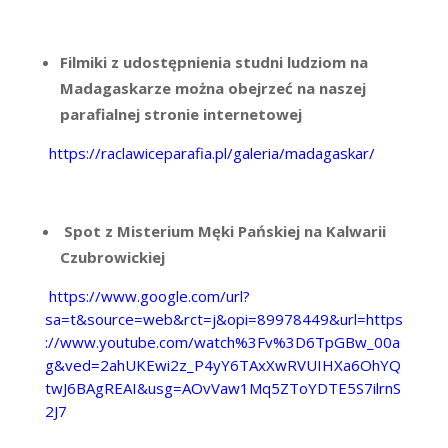
Filmiki z udostępnienia studni ludziom na
Madagaskarze można obejrzeć na naszej
parafialnej stronie internetowej
https://raclawiceparafia.pl/galeria/madagaskar/
Spot z Misterium Męki Pańskiej na Kalwarii
Czubrowickiej
https://www.google.com/url?
sa=t&source=web&rct=j&opi=89978449&url=https
://www.youtube.com/watch%3Fv%3D6TpGBw_00a
g&ved=2ahUKEwi2z_P4yY6TAxXwRVUIHXa6OhYQ
twJ6BAgREAI&usg=AOvVaw1Mq5ZToYDTE5S7ilrnS
2J7