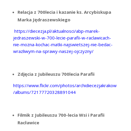
Relacja z 700lecia i kazanie ks. Arcybiskupa
Marka Jędraszewskiego
https://diecezja.pl/aktualnosci/abp-marek-
jedraszewski-w-700-lecie-parafii-w-raclawicach-
nie-mozna-kochac-matki-najswietszej-nie-bedac-
wrazliwym-na-sprawy-naszej-ojczyzny/
Zdjęcia z Jubileuszu 700lecia Parafii
https://www.flickr.com/photos/archidiecezjakrakow
/albums/72177720328891044
Filmik z Jubileuszu 700-lecia Wsi i Parafii
Racławice