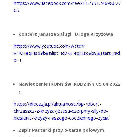
https://www.facebook.com/reel/11235124698627
65
Koncert Janusza Saługi Droga Krzyżowa
https://www.youtube.com/watch?
v=KHeqFIso9b8&list=RDKHeqFIso9b8&start_radi
o=1
Nawiedzenie IKONY św. RODZINY 05.04.2022
r.
https://diecezja.pl/aktualnosci/bp-robert-
chrzaszcz-z-krzyza-jezusa-czerpmy-sily-do-
niesienia-krzyzy-naszego-codziennego-zycia/
Zapis Pasterki przy ołtarzu polowym