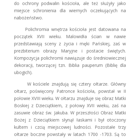
do ochrony podwalin kościoła, ale też służyły jako
miejsce schronienia dla wiernych oczekujących na
nabożeństwo.
Polichromia wnętrza kościoła jest datowana na
początek XVII wieku. Malowidła ścian w nawie
przedstawiają sceny z życia i męki Pańskiej, zaś w
prezbiterium obrazy Maryjne i postacie świętych.
Kompozycja polichromii nawiązuje do średniowiecznej
dekoracji, tworzącej tzn. Biblia pauperum (Biblię dla
ubogich).
W kościele znajdują się cztery ołtarze. Główny
ołtarz, poświęcony Patronce kościoła, powstał w II
połowie XVIII wieku. W ołtarzu znajduje się obraz Matki
Boskiej z Dzieciątkiem, z połowy XVII wieku, zaś na
zasuwie obraz św. Jakuba. W przeszłości Obraz Matki
Bożej z Dzieciątkiem słynął łaskami i był otoczony
kultem i czcią miejscowej ludności. Pozostałe trzy
ołtarze boczne powstały w latach 1700 -1703. Są to