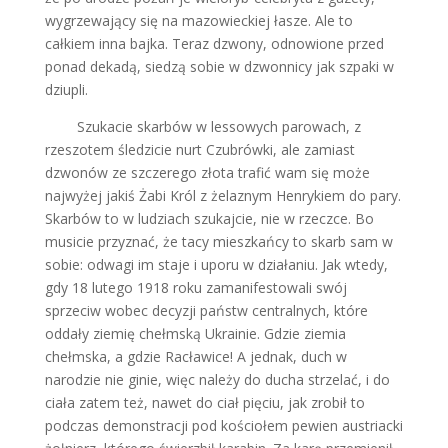
wygrzewający się na mazowieckiej łasze. Ale to
całkiem inna bajka. Teraz dzwony, odnowione przed
ponad dekadą, siedzą sobie w dzwonnicy jak szpaki w
dziupli.
Szukacie skarbów w lessowych parowach, z
rzeszotem śledzicie nurt Czubrówki, ale zamiast
dzwonów ze szczerego złota trafić wam się może
najwyżej jakiś Żabi Król z żelaznym Henrykiem do pary.
Skarbów to w ludziach szukajcie, nie w rzeczce. Bo
musicie przyznać, że tacy mieszkańcy to skarb sam w
sobie: odwagi im staje i uporu w działaniu. Jak wtedy,
gdy 18 lutego 1918 roku zamanifestowali swój
sprzeciw wobec decyzji państw centralnych, które
oddały ziemię chełmską Ukrainie. Gdzie ziemia
chełmska, a gdzie Racławice! A jednak, duch w
narodzie nie ginie, więc należy do ducha strzelać, i do
ciała zatem też, nawet do ciał pięciu, jak zrobił to
podczas demonstracji pod kościołem pewien austriacki