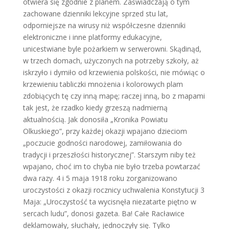
otwiera się zgodnie z planem. Zaświadczają o tym
zachowane dzienniki lekcyjne sprzed stu lat,
odporniejsze na wirusy niż współczesne dzienniki
elektroniczne i inne platformy edukacyjne,
unicestwiane byle pożarkiem w serwerowni. Skądinąd,
w trzech domach, użyczonych na potrzeby szkoły, aż
iskrzyło i dymiło od krzewienia polskości, nie mówiąc o
krzewieniu tabliczki mnożenia i kolorowych plam
zdobiących tę czy inną mapę; raczej inną, bo z mapami
tak jest, że rzadko kiedy grzeszą nadmierną
aktualnością. Jak donosiła „Kronika Powiatu
Olkuskiego”, przy każdej okazji wpajano dzieciom
„poczucie godności narodowej, zamiłowania do
tradycji i przeszłości historycznej”. Starszym niby też
wpajano, choć im to chyba nie było trzeba powtarzać
dwa razy. 4 i 5 maja 1918 roku zorganizowano
uroczystości z okazji rocznicy uchwalenia Konstytucji 3
Maja: „Uroczystość ta wycisnęła niezatarte piętno w
sercach ludu”, donosi gazeta. Ba! Całe Racławice
deklamowały, słuchały, jednoczyły się. Tylko