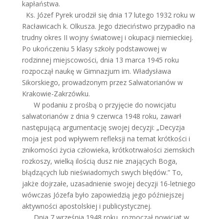
kapłaństwa.
Ks. Józef Pyrek urodził się dnia 17 lutego 1932 roku w
Racławicach k. Olkusza. Jego dzieciństwo przypadło na
trudny okres II wojny światowej i okupacji niemieckiej.
Po ukończeniu 5 klasy szkoły podstawowej w
rodzinnej miejscowości, dnia 13 marca 1945 roku
rozpoczął naukę w Gimnazjum im. Władysława
Sikorskiego, prowadzonym przez Salwatorianów w
Krakowie-Zakrzówku.
W podaniu z prośbą o przyjęcie do nowicjatu
salwatorianów z dnia 9 czerwca 1948 roku, zawarł
następującą argumentację swojej decyzji: „Decyzja
moja jest pod wpływem refleksji na temat krótkości i
znikomości życia człowieka, krótkotrwałości ziemskich
rozkoszy, wielką ilością dusz nie znających Boga,
błądzących lub nieświadomych swych błędów.” To,
jakże dojrzałe, uzasadnienie swojej decyzji 16-letniego
wówczas Józefa było zapowiedzią jego późniejszej
aktywności apostolskiej i publicystycznej.
Dnia 7 września 1948 roku, rozpoczął nowicjat w