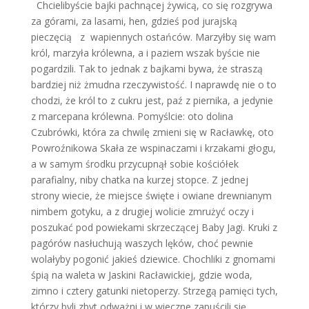
Chcielibyście bajki pachnącej żywicą, co się rozgrywa
za górami, za lasami, hen, gdzieś pod jurajską
pieczęcią z wapiennych ostańców. Marzyłby się wam
król, marzyła królewna, a i paziem wszak byście nie
pogardzili. Tak to jednak z bajkami bywa, że straszą
bardziej niż żmudna rzeczywistość. I naprawdę nie o to
chodzi, że król to z cukru jest, paź z piernika, a jedynie
z marcepana królewna. Pomyślcie: oto dolina
Czubrówki, która za chwilę zmieni się w Racławkę, oto
Powroźnikowa Skała ze wspinaczami i krzakami głogu,
a w samym środku przycupnął sobie kościółek
parafialny, niby chatka na kurzej stopce. Z jednej
strony wiecie, że miejsce święte i owiane drewnianym
nimbem gotyku, a z drugiej wolicie zmrużyć oczy i
poszukać pod powiekami skrzeczącej Baby Jagi. Kruki z
pagórów nasłuchują waszych lęków, choć pewnie
wolałyby pogonić jakieś dziewice. Chochliki z gnomami
śpią na waleta w Jaskini Racławickiej, gdzie woda,
zimno i cztery gatunki nietoperzy. Strzegą pamięci tych,
którzy byli zbyt odważni i w wieczne zapuścili się