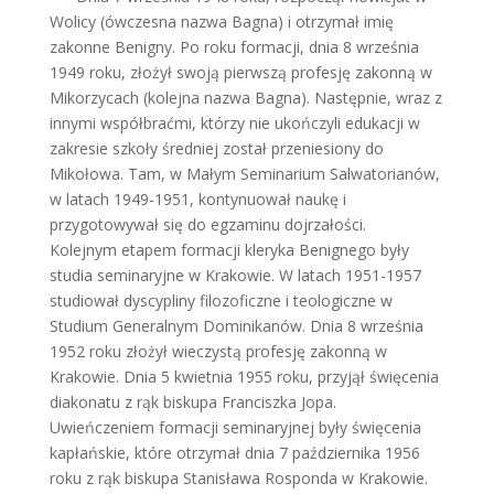
Wolicy (ówczesna nazwa Bagna) i otrzymał imię
zakonne Benigny. Po roku formacji, dnia 8 września
1949 roku, złożył swoją pierwszą profesję zakonną w
Mikorzycach (kolejna nazwa Bagna). Następnie, wraz z
innymi współbraćmi, którzy nie ukończyli edukacji w
zakresie szkoły średniej został przeniesiony do
Mikołowa. Tam, w Małym Seminarium Salwatorianów,
w latach 1949-1951, kontynuował naukę i
przygotowywał się do egzaminu dojrzałości.
Kolejnym etapem formacji kleryka Benignego były
studia seminaryjne w Krakowie. W latach 1951-1957
studiował dyscypliny filozoficzne i teologiczne w
Studium Generalnym Dominikanów. Dnia 8 września
1952 roku złożył wieczystą profesję zakonną w
Krakowie. Dnia 5 kwietnia 1955 roku, przyjął święcenia
diakonatu z rąk biskupa Franciszka Jopa.
Uwieńczeniem formacji seminaryjnej były święcenia
kapłańskie, które otrzymał dnia 7 października 1956
roku z rąk biskupa Stanisława Rosponda w Krakowie.