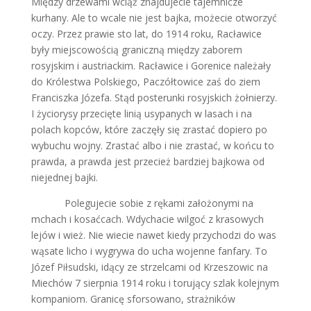
Między drzewami wciąż znajdujecie tajemnicze
kurhany. Ale to wcale nie jest bajka, możecie otworzyć
oczy. Przez prawie sto lat, do 1914 roku, Racławice
były miejscowością graniczną między zaborem
rosyjskim i austriackim. Racławice i Gorenice należały
do Królestwa Polskiego, Paczółtowice zaś do ziem
Franciszka Józefa. Stąd posterunki rosyjskich żołnierzy.
I życiorysy przecięte linią usypanych w lasach i na
polach kopców, które zaczęły się zrastać dopiero po
wybuchu wojny. Zrastać albo i nie zrastać, w końcu to
prawda, a prawda jest przecież bardziej bajkowa od
niejednej bajki.
Polegujecie sobie z rękami założonymi na
mchach i kosaćcach. Wdychacie wilgoć z krasowych
lejów i wież. Nie wiecie nawet kiedy przychodzi do was
wąsate licho i wygrywa do ucha wojenne fanfary. To
Józef Piłsudski, idący ze strzelcami od Krzeszowic na
Miechów 7 sierpnia 1914 roku i torujący szlak kolejnym
kompaniom. Granicę sforsowano, strażników