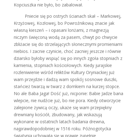
Kopciuszka nie było, bo zabalował.
Pniecie się po ostrych ścianach skał – Markowej,
Krzyżowej, Kozłowej, bo Powroźnikową znacie jak
własną kieszeń – i opasani lonżami, z magnezją
niczym święconą wodą za pasem, chwyt po chwycie
zbliżacie się do strzelających słonecznymi promieniami
niebios. I zacnie czynicie, choć zacniej jeszcze i równie
dziarsko byłoby wspiąć się po innych zgoła stopniach z
kamienia, stopniach kościołowych. Kiedy jurajskie
rozleniwienie wśród reliktów Kultury Oryniackiej już
wam przejdzie i dadzą wam spokój sosnowe duszki,
stańcież twarzą w twarz z domkiem na kurzej stopce.
No ale Baba Jaga! Dość już, nicponie: Babie Jadze bana
wlepcie, nie nudźcie już, bo nie pora. Kiedy otworzycie
zalepione żywicą oczy, ukaże się wam przepiękny
drewniany kościół, zbudowany, jak wskazują
wykonane w ostatnich latach badania drewna,
najprawdopodobniej w 1516 roku. Późnogotycka
świątynia uchowała się w prawie zupełnie