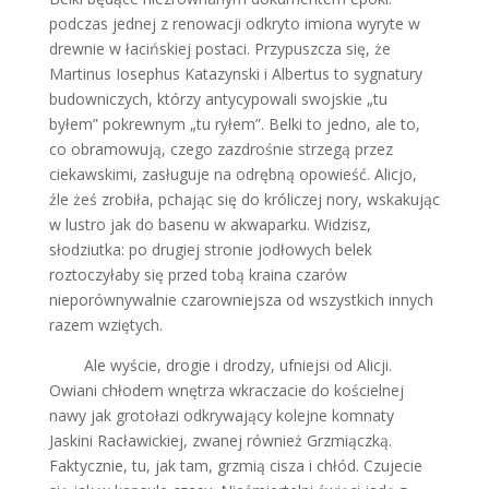
podczas jednej z renowacji odkryto imiona wyryte w
drewnie w łacińskiej postaci. Przypuszcza się, że
Martinus Iosephus Katazynski i Albertus to sygnatury
budowniczych, którzy antycypowali swojskie „tu
byłem” pokrewnym „tu ryłem”. Belki to jedno, ale to,
co obramowują, czego zazdrośnie strzegą przez
ciekawskimi, zasługuje na odrębną opowieść. Alicjo,
źle żeś zrobiła, pchając się do króliczej nory, wskakując
w lustro jak do basenu w akwaparku. Widzisz,
słodziutka: po drugiej stronie jodłowych belek
roztoczyłaby się przed tobą kraina czarów
nieporównywalnie czarowniejsza od wszystkich innych
razem wziętych.
Ale wyście, drogie i drodzy, ufniejsi od Alicji.
Owiani chłodem wnętrza wkraczacie do kościelnej
nawy jak grotołazi odkrywający kolejne komnaty
Jaskini Racławickiej, zwanej również Grzmiączką.
Faktycznie, tu, jak tam, grzmią cisza i chłód. Czujecie