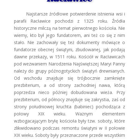
Najstarsze źródłowe potwierdenie istnienia wsi i
parafii Racławice pochodzi z 1325 roku. Źródła
historyczne milczą na temat pierwotnego kościoła. Nie
wiemy, kto był jego fundatorem, ani też co się z nim
stało. Nie zachowały się też dokumenty mówiące o
fundatorze obecnej świątyni, zbudowanej, jak podają
dawne przekazy, w 1511 roku. Kościół w Racławicach
pod wezwaniem Narodzenia Najświętszej Maryi Panny
należy do grupy późnogotyckich świątyń drewnianych.
Od wschodu znajduje się trójbocznie zamknięte
prezbiterium, a od strony zachodniej nawa, którą
poprzedza nieco później dobudowana wieża. Przy
prezbiterium, od północy znajduje się zakrystia, zaś od
strony południowej kruchta (babiniec) pochodząca z
połowy XIX wieku. Ważnym elementem
wzbogacającym bryłę kościoła były tzw. soboty, które
zlikwidowano podczas remontu świątyni w II połowie
XIX wieku. Soboty były przeznaczone przede wszystkim