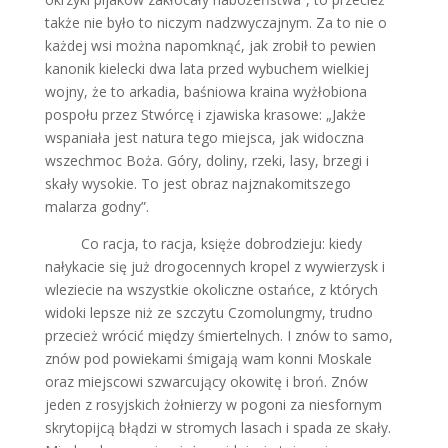
także nie było to niczym nadzwyczajnym. Za to nie o
każdej wsi można napomknąć, jak zrobił to pewien
kanonik kielecki dwa lata przed wybuchem wielkiej
wojny, że to arkadia, baśniowa kraina wyżłobiona
pospołu przez Stwórcę i zjawiska krasowe: „Jakże
wspaniała jest natura tego miejsca, jak widoczna
wszechmoc Boża. Góry, doliny, rzeki, lasy, brzegi i
skały wysokie. To jest obraz najznakomitszego
malarza godny”.
Co racja, to racja, księże dobrodzieju: kiedy
nałykacie się już drogocennych kropel z wywierzysk i
wleziecie na wszystkie okoliczne ostańce, z których
widoki lepsze niż ze szczytu Czomolungmy, trudno
przecież wrócić między śmiertelnych. I znów to samo,
znów pod powiekami śmigają wam konni Moskale
oraz miejscowi szwarcujący okowitę i broń. Znów
jeden z rosyjskich żołnierzy w pogoni za niesfornym
skrytopijcą błądzi w stromych lasach i spada ze skały.