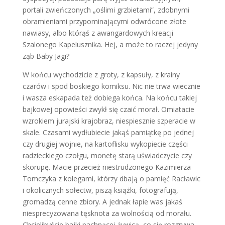
portali zwieńczonych „oślimi grzbietami”, zdobnymi
obramieniami przypominającymi odwrócone złote
nawiasy, albo którąś z awangardowych kreacji
Szalonego Kapelusznika. Hej, a może to raczej jedyny
ząb Baby Jagi?
W końcu wychodzicie z groty, z kapsuły, z krainy
czarów i spod boskiego komiksu. Nic nie trwa wiecznie
i wasza eskapada też dobiega końca. Na końcu takiej
bajkowej opowieści zwykł się czaić morał. Omiatacie
wzrokiem jurajski krajobraz, niespiesznie szperacie w
skale. Czasami wydłubiecie jakąś pamiątkę po jednej
czy drugiej wojnie, na kartoflisku wykopiecie części
radzieckiego czołgu, monetę starą uświadczycie czy
skorupę. Macie przecież niestrudzonego Kazimierza
Tomczyka z kolegami, którzy dbają o pamięć Racławic
i okolicznych sołectw, piszą książki, fotografują,
gromadzą cenne zbiory. A jednak łapie was jakaś
niesprecyzowana tęsknota za wolnością od morału.
Chcielibyście bajki pachnącej żywicą, co się rozgrywa