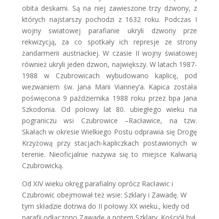
obita deskami. Są na niej zawieszone trzy dzwony, z
których najstarszy pochodzi z 1632 roku. Podczas I
wojny swiatowej parafianie ukryli dzwony prze
rekwizycją, za co spotkały ich represje ze strony
żandarmerii austriackiej. W czasie II wojny światowej
również ukryli jeden dzwon, największy.
W latach 1987-
1988 w Czubrowicach wybudowano kaplicę, pod
wezwaniem św. Jana Marii Vianney’a. Kapica została
poświęcona 9 października 1988 roku przez bpa Jana
Szkodonia. Od połowy lat 80. ubiegłego wieku na
pograniczu wsi Czubrowice –Racławice, na tzw.
Skałach w okresie Wielkiego Postu odprawia się Drogę
Krzyżową przy stacjach-kapliczkach postawionych w
terenie. Nieoficjalnie nazywa się to miejsce Kalwarią
Czubrowicką.
Od XIV wieku okręg parafialny oprócz Racławic i
Czubrowic obejmował też wsie: Szklary i Zawadę. W
tym składzie dotrwa do II połowy XX wieku., kiedy od
parafii odłączono Zawadę a potem Szklary. Kościół był