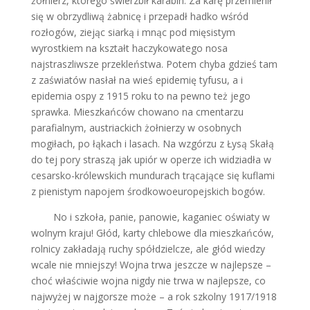
żołnierz, którego świerzbił karabin. Za karę przemienił
się w obrzydliwą żabnicę i przepadł hadko wśród
rozłogów, ziejąc siarką i mnąc pod mięsistym
wyrostkiem na kształt haczykowatego nosa
najstraszliwsze przekleństwa. Potem chyba gdzieś tam
z zaświatów nasłał na wieś epidemię tyfusu, a i
epidemia ospy z 1915 roku to na pewno też jego
sprawka. Mieszkańców chowano na cmentarzu
parafialnym, austriackich żołnierzy w osobnych
mogiłach, po łąkach i lasach. Na wzgórzu z Łysą Skałą
do tej pory straszą jak upiór w operze ich widziadła w
cesarsko-królewskich mundurach trącające się kuflami
z pienistym napojem środkowoeuropejskich bogów.
No i szkoła, panie, panowie, kaganiec oświaty w
wolnym kraju! Głód, karty chlebowe dla mieszkańców,
rolnicy zakładają ruchy spółdzielcze, ale głód wiedzy
wcale nie mniejszy! Wojna trwa jeszcze w najlepsze –
choć właściwie wojna nigdy nie trwa w najlepsze, co
najwyżej w najgorsze może – a rok szkolny 1917/1918