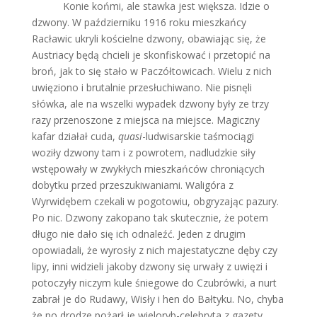
Konie końmi, ale stawka jest większa. Idzie o
dzwony. W październiku 1916 roku mieszkańcy
Racławic ukryli kościelne dzwony, obawiając się, że
Austriacy będą chcieli je skonfiskować i przetopić na
broń, jak to się stało w Paczółtowicach. Wielu z nich
uwięziono i brutalnie przesłuchiwano. Nie pisnęli
słówka, ale na wszelki wypadek dzwony były ze trzy
razy przenoszone z miejsca na miejsce. Magiczny
kafar działał cuda,
quasi
-ludwisarskie taśmociągi
woziły dzwony tam i z powrotem, nadludzkie siły
wstępowały w zwykłych mieszkańców chroniących
dobytku przed przeszukiwaniami. Waligóra z
Wyrwidębem czekali w pogotowiu, obgryzając pazury.
Po nic. Dzwony zakopano tak skutecznie, że potem
długo nie dało się ich odnaleźć. Jeden z drugim
opowiadali, że wyrosły z nich majestatyczne dęby czy
lipy, inni widzieli jakoby dzwony się urwały z uwięzi i
potoczyły niczym kule śniegowe do Czubrówki, a nurt
zabrał je do Rudawy, Wisły i hen do Bałtyku. No, chyba
że po drodze pożarł je wieloryb-celebryta z gazety,