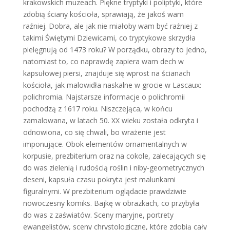
krakowskich muzeach. Piękne tryptyki i poliptyki, które
zdobią ściany kościoła, sprawiają, że jakoś wam
raźniej. Dobra, ale jak nie miałoby wam być raźniej z
takimi Świętymi Dziewicami, co tryptykowe skrzydła
pielęgnują od 1473 roku? W porządku, obrazy to jedno,
natomiast to, co naprawdę zapiera wam dech w
kapsułowej piersi, znajduje się wprost na ścianach
kościoła, jak malowidła naskalne w grocie w Lascaux:
polichromia. Najstarsze informacje o polichromii
pochodzą z 1617 roku. Niszczejąca, w końcu
zamalowana, w latach 50. XX wieku została odkryta i
odnowiona, co się chwali, bo wrażenie jest
imponujące. Obok elementów ornamentalnych w
korpusie, prezbiterium oraz na cokole, zalecających się
do was zielenią i rudością roślin i niby-geometrycznych
deseni, kapsuła czasu pokryta jest malunkami
figuralnymi. W prezbiterium oglądacie prawdziwie
nowoczesny komiks. Bajkę w obrazkach, co przybyła
do was z zaświatów. Sceny maryjne, portrety
ewangelistów, sceny chrystologiczne, które zdobią cały