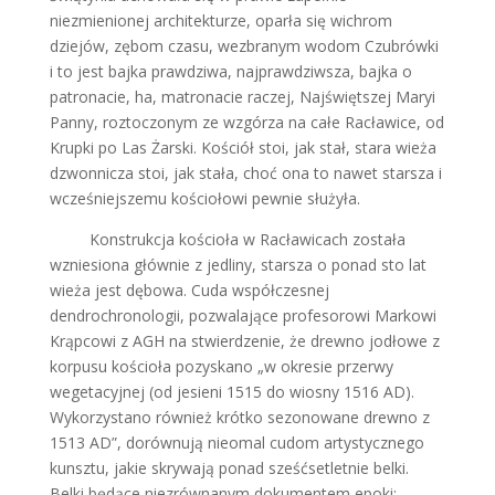
niezmienionej architekturze, oparła się wichrom
dziejów, zębom czasu, wezbranym wodom Czubrówki
i to jest bajka prawdziwa, najprawdziwsza, bajka o
patronacie, ha, matronacie raczej, Najświętszej Maryi
Panny, roztoczonym ze wzgórza na całe Racławice, od
Krupki po Las Żarski. Kościół stoi, jak stał, stara wieża
dzwonnicza stoi, jak stała, choć ona to nawet starsza i
wcześniejszemu kościołowi pewnie służyła.
Konstrukcja kościoła w Racławicach została
wzniesiona głównie z jedliny, starsza o ponad sto lat
wieża jest dębowa. Cuda współczesnej
dendrochronologii, pozwalające profesorowi Markowi
Krąpcowi z AGH na stwierdzenie, że drewno jodłowe z
korpusu kościoła pozyskano „w okresie przerwy
wegetacyjnej (od jesieni 1515 do wiosny 1516 AD).
Wykorzystano również krótko sezonowane drewno z
1513 AD”, dorównują nieomal cudom artystycznego
kunsztu, jakie skrywają ponad sześćsetletnie belki.
Belki będące niezrównanym dokumentem epoki: