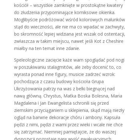
kościół – wszystkie zamknięte w prostokątne kwatery
do złudzenia przypominające komiksowe okienka.
Moglibyście podróżować wśród kolorowych malunków
stąd do wieczności, ale nie ma co wpadać w zachwyty,
bo skromność lepiej widziana jest wszak od ostentacji,
zwłaszcza w takim miejscu, nawet jeśli Kot z Cheshire
miałby na ten temat inne zdanie.
Speleologiczne zacięcie każe wam spoglądać pod nogi
w poszukiwaniu stalagmitów, ale żeby docenić to, co
wyrasta ponad inne figury, musicie zadrzeć wzrok:
pochodząca z czasu budowy kościoła Grupa
Ukrzyżowania patrzy na was z belki biegnącej nad
nawą główną. Chrystus, Matka Boska Bolesna, Maria
Magdalena i Jan Ewangelista schronili się przed
ziemskim przyciąganiem u sklepienia, skąd mają niezły
ogląd na barwne dekoracje chóru i ambony. Kapsuła
pędzi z nimi, pędzi z wami przez wieki i wcale nie chce
się zatrzymać. Niemniej pamiętajcie, że do waszej
dyspozycji pozostaje parę wyjść ewakuacyjnych,