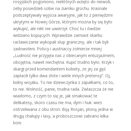
rosyjskich pogoniono, niektórych wzięto do niewoli,
żeby posiedzieli sobie na ziarnku grochu. Krasnale
podszeptywały wyjścia awaryjne, jak to z pieniędzmi
ukrytymi w Nowej Górze, którymi można by się było
wykupić, ale nikt nie uwierzył. Choć tu i ówdzie
widziano kopiących. Wprawdzie zamiast skarbu
racławiczanie wykopali słup graniczny, ale i tak byli
zadowoleni. Polscy i austriaccy żołnierze mniej:
„Ludność nie przyjęła nas z obiecanym entuzjazmem,
obojętna, nawet niechętna. Kupić trudno było. Krzyk i
skargi przed komendantem kobiety, że jej za gęś
zapłacili tylko dwa złote i wiele innych pretensji”. Oj,
bidny wojaku. To nie dziewczynka z zapałkami, co to,
to nie. Wolność, panie, trudna rada. Zwłaszcza że nie
wiadomo, z czym to się je, jak smakować te
delikatesy, skoro czasu nie ma, dym i huk: wieś
ostrzeliwana z obu stron. Biją Rosjan, płoną jedna w
drugą chałupy i lasy, a proboszczowi zabrano kilka
koni.