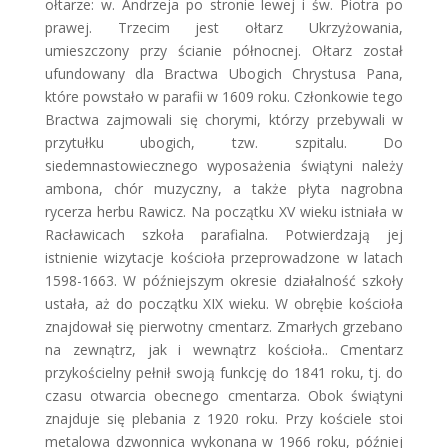
ołtarze: w. Andrzeja po stronie lewej i św. Piotra po
prawej. Trzecim jest ołtarz Ukrzyżowania,
umieszczony przy ścianie północnej. Ołtarz został
ufundowany dla Bractwa Ubogich Chrystusa Pana,
które powstało w parafii w 1609 roku. Członkowie tego
Bractwa zajmowali się chorymi, którzy przebywali w
przytułku ubogich, tzw. szpitalu.
Do
siedemnastowiecznego wyposażenia świątyni należy
ambona, chór muzyczny, a także płyta nagrobna
rycerza herbu Rawicz.
Na początku XV wieku istniała w
Racławicach szkoła parafialna. Potwierdzają jej
istnienie wizytacje kościoła przeprowadzone w latach
1598-1663. W późniejszym okresie działalność szkoły
ustała, aż do początku XIX wieku.
W obrębie kościoła
znajdował się pierwotny cmentarz. Zmarłych grzebano
na zewnątrz, jak i wewnątrz kościoła.. Cmentarz
przykościelny pełnił swoją funkcję do 1841 roku, tj. do
czasu otwarcia obecnego cmentarza.
Obok świątyni
znajduje się plebania z 1920 roku. Przy kościele stoi
metalowa dzwonnica wykonana w 1966 roku, później