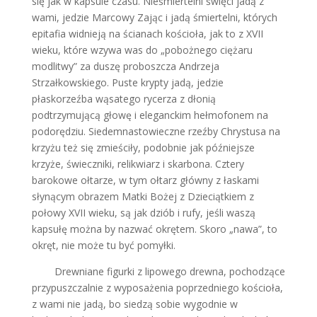
się jak w kapsule czasu. Nieśmiertelni święci jadą z
wami, jedzie Marcowy Zając i jadą śmiertelni, których
epitafia widnieją na ścianach kościoła, jak to z XVII
wieku, które wzywa was do „pobożnego ciężaru
modlitwy” za duszę proboszcza Andrzeja
Strzałkowskiego. Puste krypty jadą, jedzie
płaskorzeźba wąsatego rycerza z dłonią
podtrzymującą głowę i eleganckim hełmofonem na
podorędziu. Siedemnastowieczne rzeźby Chrystusa na
krzyżu też się zmieściły, podobnie jak późniejsze
krzyże, świeczniki, relikwiarz i skarbona. Cztery
barokowe ołtarze, w tym ołtarz główny z łaskami
słynącym obrazem Matki Bożej z Dzieciątkiem z
połowy XVII wieku, są jak dziób i rufy, jeśli waszą
kapsułę można by nazwać okrętem. Skoro „nawa”, to
okręt, nie może tu być pomyłki.
Drewniane figurki z lipowego drewna, pochodzące
przypuszczalnie z wyposażenia poprzedniego kościoła,
z wami nie jadą, bo siedzą sobie wygodnie w