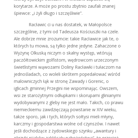
korytarze. A może po prostu zbytnio zaufali znanej
śpiewce: „i żyli długo i szczęśliwie”.
Racławic ci u nas dostatek, w Małopolsce
szczególnie, z tymi od Tadeusza Kościuszki na czele.
Ale dobrze mnie zrozumcie: takie Racławice jak te, o
których tu mowa, są tylko jedne jedyne. Zahaczone o
Wyżynę Olkuską niczym o skalny występ, wtórują
paczółtowickim golfistom, wędrowcom urzeczonym
świetlistymi wąwozami Doliny Racławki i tułaczom na
jednośladach, co woleli skrótem popedałować wśród
malowniczych łąk w stronę Zawady i Gorenic, o
iglicach gminnej Przegini nie wspominając. Owszem,
wsi ze starożytnymi odłupkami i skorupami glinianymi
wydobywanymi z gleby nie jest mało. Takich, co prawu
niemieckiemu zawdzięczają powstanie w XIV wieku,
także sporo, jak i tych, których sołtysi mieli młyny,
karczmy i gospodarstwa wolne od czynszów. I nawet
jeśli dochodzące z żydowskiego szynku „awantury i
okrzyki pijaków zakłócały nabożeństwa”, to przecież