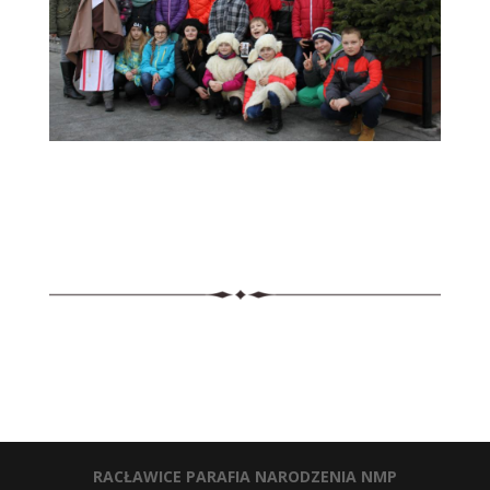
RACŁAWICE PARAFIA NARODZENIA NMP