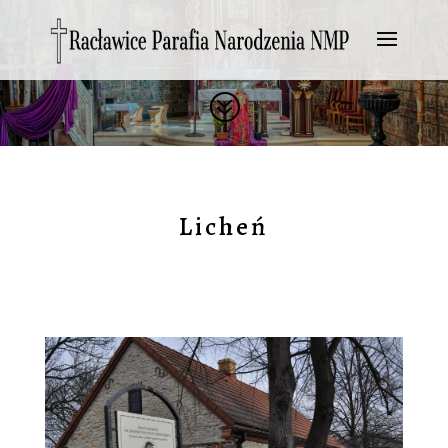
?
Licheń