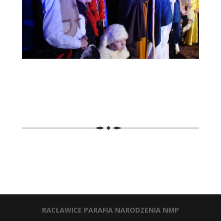
RACŁAWICE PARAFIA NARODZENIA NMP